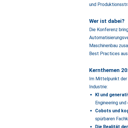
und Produktionsst
Wer ist dabei?
Die Konferenz bring
Automatisierungsver
Maschinenbau zusam
Best Practices aus
Kernthemen 20
Im Mittelpunkt der
Industrie:
KI und generati
Engineering und 
Cobots und kog
spürbaren Fachk
Die Realität d