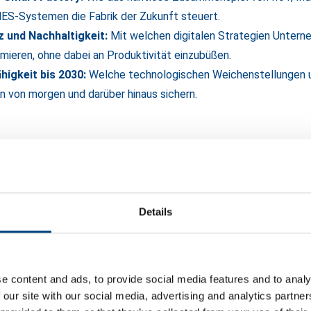
S-Systemen die Fabrik der Zukunft steuert.
z und Nachhaltigkeit:
Mit welchen digitalen Strategien Untern
mieren, ohne dabei an Produktivität einzubüßen.
igkeit bis 2030:
Welche technologischen Weichenstellungen u
n von morgen und darüber hinaus sichern.
smarte Datenintegration und Prozessoptimierung darf compacer hi
rtenteam freut sich darauf, Sie persönlich an unserem Stand zu 
d, wie wir mit unseren Lösungen edbic und edpem Ihre Geschäfts
Details
Daten flexibel verfügbar machen und Ihr Monitoring in eine inter
wandeln.
 unserem Ausstellungsstand treffen? Kontaktieren Sie uns einfa
e content and ads, to provide social media features and to analy
 Austausch mit Ihnen!
 our site with our social media, advertising and analytics partn