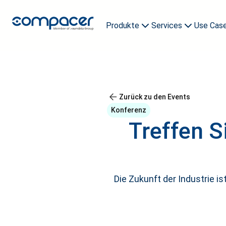
Produkte
Services
Use Cas
compacer archive
Demo buchen
compacer AI Agents
compacer AI Buddy
Zurück zu den Events
Konferenz
Treffen S
Die Zukunft der Industrie i