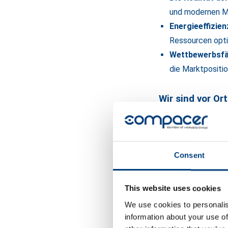
und modernen ME
Energieeffizien
Ressourcen opti
Wettbewerbsfäh
die Marktpositio
Wir sind vor Ort
Als Spezialist für 
fehlen. Unser Expe
Sie aus erster Han
Consent
neues Level heben, 
Steuerzentrale ver
This website uses cookies
Sie möchten uns an
We use cookies to personalis
freuen uns auf den
information about your use of