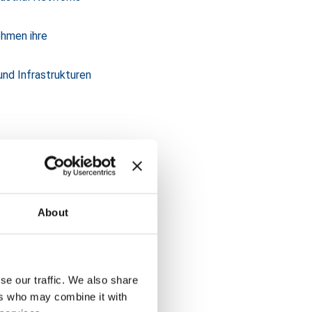
ehmen ihre
nd Infrastrukturen
er natürlich nicht
begrüßen. Erfahren
prozesse auf ein
About
aktive
ch vorab – wir
se our traffic. We also share
ers who may combine it with