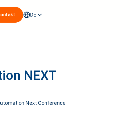
DE
ontakt
erende
ation NEXT
r Automation Next Conference