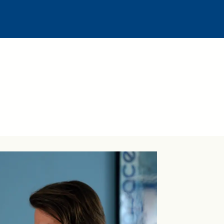
ereich
der IT-