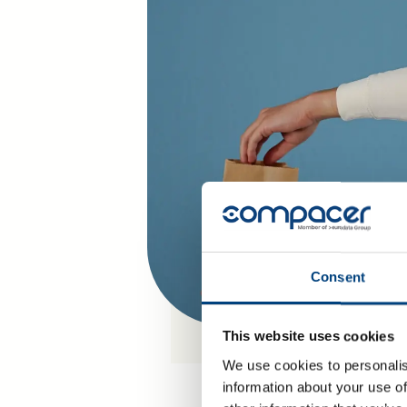
Systemmanage
Während der dreijährigen Ausbild
Bereich IT-System-Management od
Anwendungsentwicklung und Syst
Akademie für Datenverarbeitung o
lernst gleichzeitig bei uns im Betr
sind eine gute Alternative zum H
beste Zukunftschancen in den Be
Technik.
Wir bieten Ausbildungsstellen 
Sommer 2024.
Consent
This website uses cookies
We use cookies to personalis
information about your use of