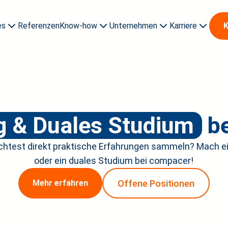
es
Referenzen
Know-how
Unternehmen
Karriere
K
Auszubildende & Studi
g & Duales Studium
be
öchtest direkt praktische Erfahrungen sammeln? Mach e
oder ein duales Studium bei compacer!
Offene Positionen
Mehr erfahren