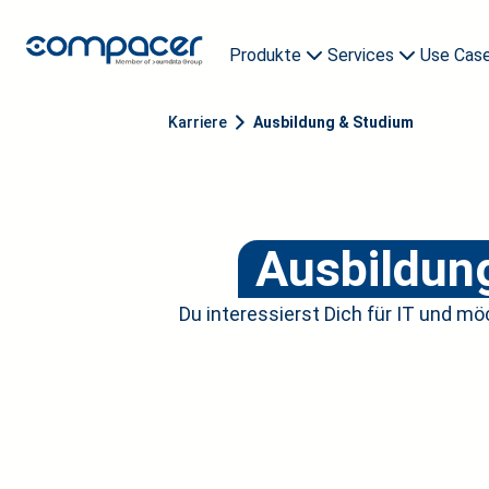
Produkte
Services
Use Cas
compacer archive
Demo buchen
compacer AI Agents
compacer AI Buddy
Karriere
Ausbildung & Studium
Ausbildun
Du interessierst Dich für IT und m