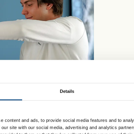
ment
ung als Kaufmann/-frau im
er als Fachinformatiker für
emintegration besuchst Du die
der die it.schule Stuttgart und
ieb. Die ADV und die it.schule
ochschulstudium und bietet Dir
reichen Medien, Wirtschaft und
für beide Ausbildungswege ab
Details
e content and ads, to provide social media features and to analy
 our site with our social media, advertising and analytics partn