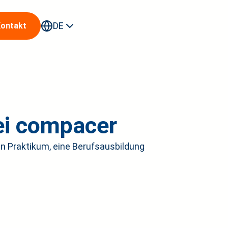
DE
ontakt
erende
i compacer
in Praktikum, eine Berufsausbildung