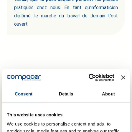
pratiques chez nous. En tant qu'informaticien
diplômé, le marché du travail de demain t'est
ouvert.
Ce que disent les
collaborateurs sur le
Consent
Details
About
travail chez compacer
This website uses cookies
We use cookies to personalise content and ads, to
provide social media features and to analyse our traffic.