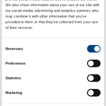
We also share information about your use of our site with
our social media, advertising and analytics partners who
may combine it with other information that you’ve
provided to them or that they’ve collected from your use
of their services.
Consent
Necessary
Selection
"Nous sommes une bande d'esprits
Preferences
cools qui fournissent des logiciels et
des solutions clients !"
Statistics
Evangelos Maroulis
Marketing
Technical & Support Manager e-Business
Infrastructure, compacer