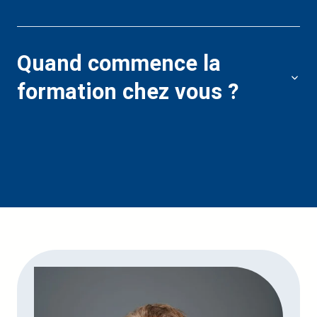
C
Quand commence la
d
formation chez vous ?
c