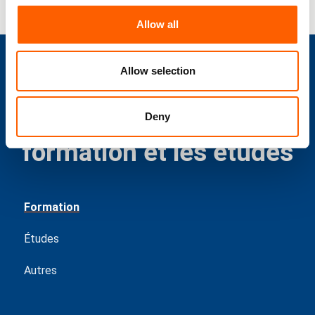
Allow all
Allow selection
Notre FAQ sur la
Deny
formation et les études
Formation
Études
Autres