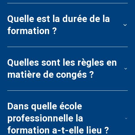
D
Quelle est la durée de la
é
formation ?
L
Quelles sont les règles en
c
matière de congés ?
r
Dans quelle école
Q
professionnelle la
m
formation a-t-elle lieu ?