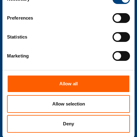
Selection
Preferences
Produits
Statistics
Services
Marketing
Logistique tournée vers l'avenir
Transformation numérique
Allow all
Stratégie de données
Allow selection
Retrofit numérique
Deny
Automatisation des processus