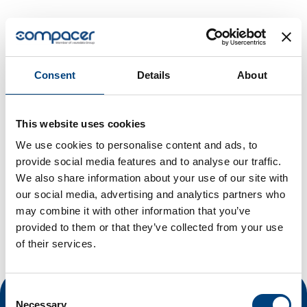
compacer GmbH
Consent
Details
About
Max-Planck-Straße 6-8, 71116 Gärtringen
This website uses cookies
Vous pouvez consulter ici nos conditions générales
de vente (CGV).
We use cookies to personalise content and ads, to
provide social media features and to analyse our traffic.
We also share information about your use of our site with
(valables pour les contrats à partir du 20.06.2023)
our social media, advertising and analytics partners who
may combine it with other information that you’ve
provided to them or that they’ve collected from your use
of their services.
Consent
Necessary