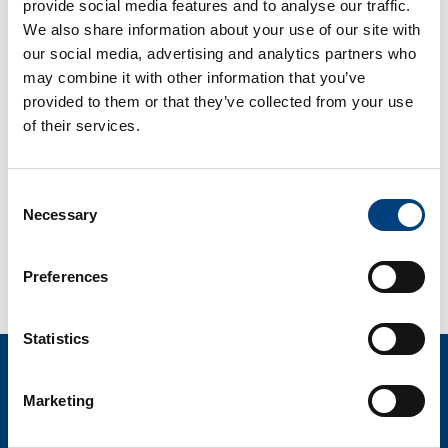
provide social media features and to analyse our traffic.
We also share information about your use of our site with
our social media, advertising and analytics partners who
6
may combine it with other information that you’ve
provided to them or that they’ve collected from your use
Solution de passerelle IIoT à
of their services.
l'épreuve du temps :
Avec compacer, vous vous assurez que
votre entreprise est prête à relever les
Consent
défis à venir de l'industrie 4.0.
Necessary
Selection
Preferences
Statistics
Nous sommes certifiés
Marketing