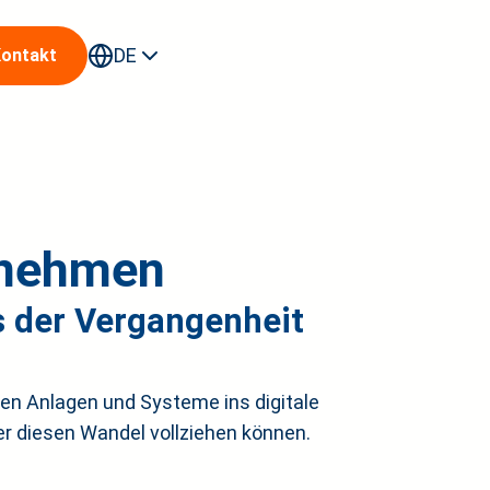
DE
ontakt
erende
ernehmen
s der Vergangenheit
den Anlagen und Systeme ins digitale
cer diesen Wandel vollziehen können.