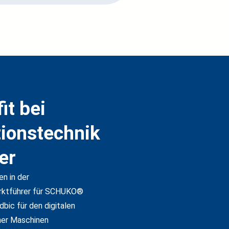
it bei
tionstechnik
er
n in der
arktführer für SCHUKO®
ic für den digitalen
iner Maschinen