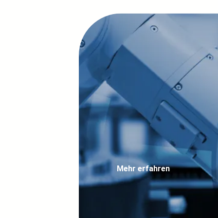
IIoT-Gateway Ind
Durch den Einsatz von IIoT-Gatew
verbinden Sie neue und bestehen
Betriebsabläufe ohne teure Hardw
Mehr erfahren