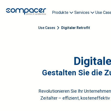
Produkte
Services
Use Cas
compacer archive
Demo buchen
compacer AI Agents
compacer AI Buddy
Use Cases
Digitaler Retrofit
Digital
Gestalten Sie die 
Revolutionieren Sie Ihr Unternehmen
Zeitalter – effizient, kosteneffekt