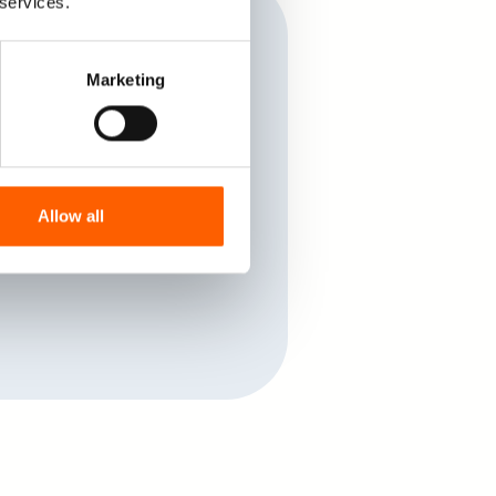
 services.
 analoger
Marketing
 Ihrer analogen Bestandsanlagen
on smarter digitaler
Allow all