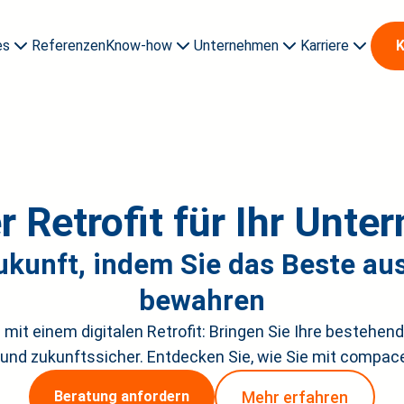
es
Referenzen
Know-how
Unternehmen
Karriere
K
Auszubildende & Studi
er Retrofit für Ihr Unt
Zukunft, indem Sie das Beste au
bewahren
 mit einem digitalen Retrofit: Bringen Sie Ihre bestehen
iv und zukunftssicher. Entdecken Sie, wie Sie mit compa
Mehr erfahren
Beratung anfordern