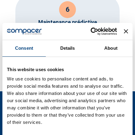
6
Maintenance prédictive
utilisez notre monitoring pour comparer
les données des machines afin d'établir
des prévisions futures (maintenance
Consent
Details
About
prédictive).
This website uses cookies
We use cookies to personalise content and ads, to
provide social media features and to analyse our traffic.
We also share information about your use of our site with
our social media, advertising and analytics partners who
Nous sommes certifiés
may combine it with other information that you’ve
provided to them or that they’ve collected from your use
of their services.
compacer dispose de toutes les certifications