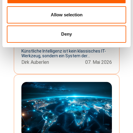
Allow selection
KI: Warum probabilistisches
Deny
Denken entscheidend ist
Künstliche Intelligenz ist kein klassisches IT-
Werkzeug, sondern ein System der...
Dirk Auberlen
07. Mai 2026