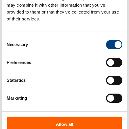
may combine it with other information that you’ve
provided to them or that they’ve collected from your use
of their services.
compacer verstärkt
Consent
Engagement in der Logistik:
Necessary
Selection
Beitritt zur Open Logistics
Foundation
Preferences
Gärtringen, 23. Juni 2026 – Die compacer GmbH
baut ihre Position als Digitalisierungspartner
der...
Statistics
Dirk Auberlen
23. Juni 2026
Marketing
Allow all