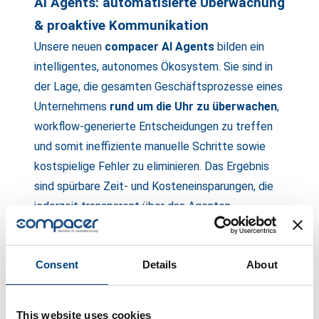
AI Agents: automatisierte Überwachung
& proaktive Kommunikation
Unsere neuen
compacer AI Agents
bilden ein
intelligentes, autonomes Ökosystem. Sie sind in
der Lage, die gesamten Geschäftsprozesse eines
Unternehmens
rund um die Uhr zu überwachen
,
workflow-generierte Entscheidungen zu treffen
und somit ineffiziente manuelle Schritte sowie
kostspielige Fehler zu eliminieren. Das Ergebnis
sind spürbare Zeit- und Kosteneinsparungen, die
jederzeit transparent über das Agenten-
Dashboard verfolgt werden können.
Erfahren Sie mehr über unsere
compacer AI
Consent
Details
About
Agents
.
This website uses cookies