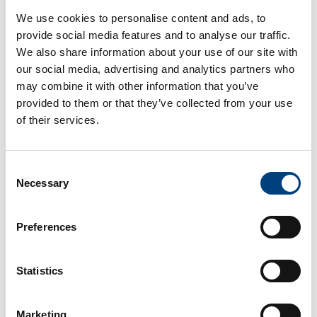
We use cookies to personalise content and ads, to
provide social media features and to analyse our traffic.
We also share information about your use of our site with
our social media, advertising and analytics partners who
may combine it with other information that you’ve
provided to them or that they’ve collected from your use
of their services.
Consent
Necessary
Selection
AI Buddy: Die intelligente Unterstützung
für jedes Team
Preferences
Um die sofortige Produktivität der Mitarbeiter zu
steigern, bieten wir unseren Kunden
Statistics
außerdem den
AI Buddy
an. Dieses Tool ist
nahtlos in edbic integriert und unterstützt Teams
Marketing
bei allen Fragen rund um edbic und EDI – ein