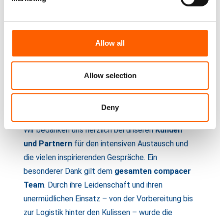
wichtiger Schritt zur Entlastung Ihres Teams und
zur Fokussierung auf strategische Aufgaben.
Erfahren Sie mehr über unseren
compacer AI
Allow all
Buddy
.
Allow selection
Ein herzliches Dankeschön
Der Erfolg dieses Events war nur dank des
Deny
großen Engagements aller Beteiligten
möglich.
Wir bedanken uns herzlich bei unseren
Kunden
und Partnern
für den intensiven Austausch und
die vielen inspirierenden Gespräche. Ein
besonderer Dank gilt dem
gesamten compacer
Team
. Durch ihre Leidenschaft und ihren
unermüdlichen Einsatz – von der Vorbereitung bis
zur Logistik hinter den Kulissen – wurde die