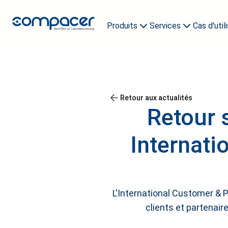
Produits
Services
Cas d'util
compacer archive
Modèles d'exploitation
Réserver une démo
compacer AI Agents
compacer AI Buddy
Conseil en n
Retour aux actualités
Retour 
Internati
L'International Customer & 
clients et partenaire