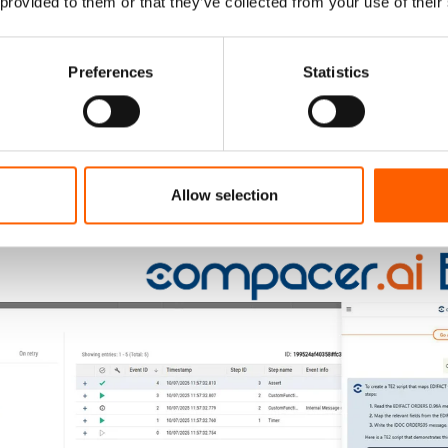
 provided to them or that they’ve collected from your use of their
rveillance automatisée et communication proactive
s IA compacer forment un écosystème intelligent et autonome.
semble des processus commerciaux d'une entreprise 24 heures sur
Preferences
Statistics
ar le flux de travail et d'éliminer ainsi les étapes manuelles ine
Il en résulte des économies de temps et d'argent tangibles, qui
nt de manière transparente via le tableau de bord de l'agent.
sur nos agents IA compacer.
Allow selection