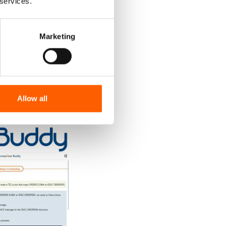
 services.
 Ils sont capables
 24, de prendre des
Marketing
fficaces et les
 peuvent être
Allow all