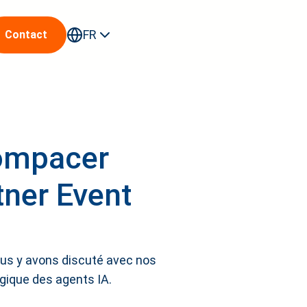
FR
Contact
compacer
tner Event
ous y avons discuté avec nos
tégique des agents IA.