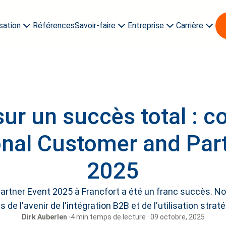
isation
Références
Savoir-faire
Entreprise
Carrière
umérisation
À propos de nous
Nouvelles et événements
Apprentis et étudiants
sur un succès total : 
onal Customer and Par
2025
Partner Event 2025 à Francfort a été un franc succès. N
s de l'avenir de l'intégration B2B et de l'utilisation stra
Dirk Auberlen ·
4 min temps de lecture · 09 octobre, 2025