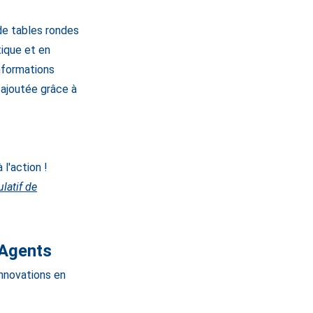
de tables rondes
tique et en
nformations
 ajoutée grâce à
l'action !
latif de
 Agents
innovations en