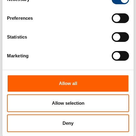
Selection
Wat onze medewerkers
Preferences
zeggen over werken bij
Statistics
compacer
Marketing
Allow all
Allow selection
Deny