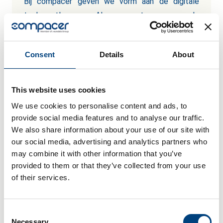
Bij compacer geven we vorm aan de digitale
toekomst! Als toonaangevende
softwareleverancier voor data-integratie en
procesautomatisering vertrouwen
Consent
Details
About
gerenommeerde klanten als DHL, Deutsche
Telekom, Europcar en Cancom op onze expertise.
Ben je klaar om betrokken te raken bij digitale
This website uses cookies
transformatie- en datamanagementprojecten?
We use cookies to personalise content and ads, to
Bekijk onze succesverhalen en maak deel uit van
provide social media features and to analyse our traffic.
ons innovatieve team!
We also share information about your use of our site with
our social media, advertising and analytics partners who
Meer informatie
may combine it with other information that you’ve
provided to them or that they’ve collected from your use
of their services.
Consent
Necessary