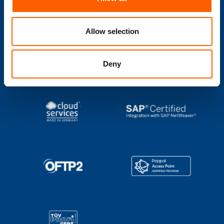
retrofit en de digitalisering van analoge machines.
Allow selection
Deny