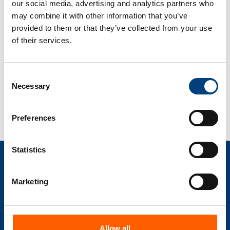
7
our social media, advertising and analytics partners who
may combine it with other information that you’ve
IoT-ecosysteem:
U kunt profiteren van onze langdurige
provided to them or that they’ve collected from your use
of their services.
samenwerking op het gebied van
expertise met Balluff, Siemens
MindSphere en Fraunhofer IPT.
Consent
Necessary
Selection
Preferences
Statistics
We zijn gecertificeer
Marketing
compacer beschikt over de nodige expertise en alle
belangrijke certificeringen voor een succesvolle digitale
Allow all