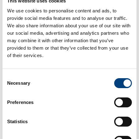
This website uses cookies
toegang hadden tot edpem en er geen
We use cookies to personalise content and ads, to
toegangsautorisaties nodig waren voor interne
provide social media features and to analyse our traffic.
toepassingen. Door de pakketten te scannen
We also share information about your use of our site with
our social media, advertising and analytics partners who
konden klantorders worden gevolgd en
may combine it with other information that you’ve
getraceerd. Het resultaat: problemen werden
provided to them or that they’ve collected from your use
vroeg ontdekt en proceseigenaren werden in
of their services.
realtime op de hoogte gebracht. edpem stelt het
bedrijf in staat om het hele verzendproces te
Consent
volgen, van het verpakken van het product tot de
Necessary
Selection
daadwerkelijke levering aan de klant. De
elektronische gegevensuitwisseling (EDI) en de
Preferences
daaruit voortvloeiende automatisering hebben
nieuwe mogelijkheden gecreëerd voor betere
service en hogere kwaliteit - zowel voor de klant
Statistics
ter plaatse als voor de logistieke dienstverleners.