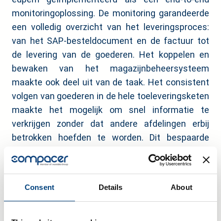
monitoringoplossing. De monitoring garandeerde
een volledig overzicht van het leveringsproces:
van het SAP-besteldocument en de factuur tot
de levering van de goederen. Het koppelen en
bewaken van het magazijnbeheersysteem
maakte ook deel uit van de taak. Het consistent
volgen van goederen in de hele toeleveringsketen
maakte het mogelijk om snel informatie te
verkrijgen zonder dat andere afdelingen erbij
betrokken hoefden te worden. Dit bespaarde
kostbare tijd en middelen. Er werd een optimale
voertuigkeuze gemaakt voor de vervoerder bij het
ophalen van de pakketten en er werd gezorgd
Consent
Details
About
voor producttracering op batchbasis. De
veiligheid van de interne IT-systemen werd
gegarandeerd, aangezien externe partners alleen