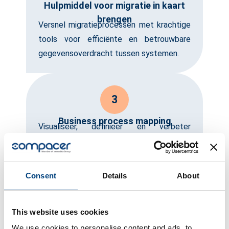
Hulpmiddel voor migratie in kaart
brengen
Versnel migratieprocessen met krachtige
tools voor efficiënte en betrouwbare
gegevensoverdracht tussen systemen.
3
Business process mapping
Visualiseer, definieer en verbeter
bedrijfsprocessen met nauwkeurige en
aanpasbare mapping tools.
Consent
Details
About
4
This website uses cookies
Automatisering en optimalisatie
Automatiseer terugkerende taken en
We use cookies to personalise content and ads, to