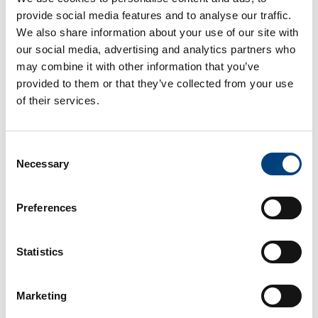
provide social media features and to analyse our traffic.
optimaliseer processen om resources te
We also share information about your use of our site with
besparen en te focussen op strategische
our social media, advertising and analytics partners who
initiatieven.
may combine it with other information that you’ve
provided to them or that they’ve collected from your use
of their services.
5
Consent
Gecentraliseerde besturing
Beheer al je mappings centraal en bewaak
Necessary
Selection
bedrijfsprocessen met onze edpem-
monitoringtool.
Preferences
Statistics
6
Aanpassingsvermogen
Marketing
edbic is een flexibele en schaalbare