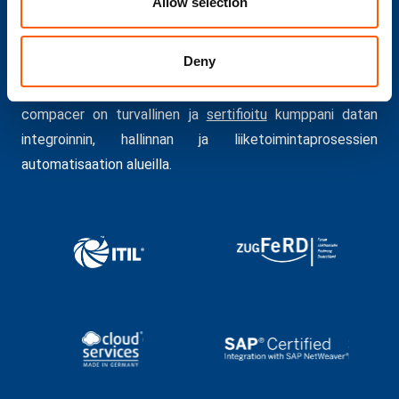
Allow selection
Olemme sertifioituja
Deny
compacer on turvallinen ja
sertifioitu
kumppani datan
integroinnin, hallinnan ja liiketoimintaprosessien
automatisaation alueilla.