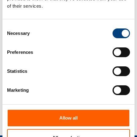
5
of their services.
Keskitetty ohjaus:
Hallitse kaikkia kartoituksiasi keskitetysti
ja seuraa liiketoimintaprosesseja edpem-
Consent
Necessary
seurantatyökalullamme.
Selection
Preferences
6
Statistics
Sopeutuvuus:
edbic on joustava ja skaalautuva
kartoitustyökalu, joka voidaan mukauttaa
Marketing
yrityksesi tarpeisiin ja vaatimuksiin.
Allow all