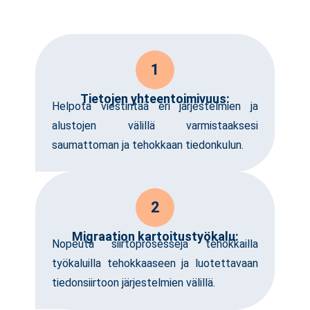
1
Tietojen yhteentoimivuus:
Helpota viestintää eri järjestelmien ja
alustojen välillä varmistaaksesi
saumattoman ja tehokkaan tiedonkulun.
2
Migraation kartoitustyökalu:
Nopeuta siirtoprosesseja tehokkailla
työkaluilla tehokkaaseen ja luotettavaan
tiedonsiirtoon järjestelmien välillä.