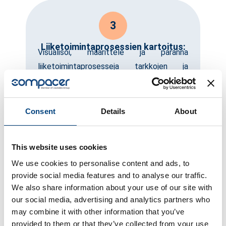
3
Liiketoimintaprosessien kartoitus:
Visualisoi, määrittele ja paranna
liiketoimintaprosesseja tarkkojen ja
mukautettavien kartoitustyökalujen avulla.
Consent
Details
About
4
Automatisointi ja optimointi:
This website uses cookies
Automatisoi toistuvat tehtävät ja optimoi
We use cookies to personalise content and ads, to
prosessit säästääksesi resursseja ja
provide social media features and to analyse our traffic.
keskittyäksesi strategisiin aloitteisiin.
We also share information about your use of our site with
our social media, advertising and analytics partners who
may combine it with other information that you’ve
provided to them or that they’ve collected from your use