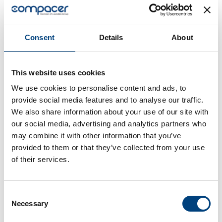
Consent
Details
About
5 edpemin etua
This website uses cookies
We use cookies to personalise content and ads, to
yrityksellesi
provide social media features and to analyse our traffic.
We also share information about your use of our site with
our social media, advertising and analytics partners who
may combine it with other information that you’ve
provided to them or that they’ve collected from your use
Jatkuva valvonta
of their services.
edpemin avulla sinulla on tarpeellinen tieto
saatavilla liiketoiminnan jatkuvan
valvonnan ansiosta. Ohjelmisto tarjoaa
Consent
Necessary
läpinäkyvyyttä koko prosessiketjuun
Selection
joustavasti määriteltävillä näkymillä ja