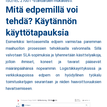
ISO/IEC 27001 -standardien mukaisesti.
Mitä edpemillä voi
tehdä? Käytännön
käyttötapauksia
Esimerkiksi lentoasemilla edpem varmistaa paremman
maahuollon prosessien tehokkaalla valvonnalla. Sillä
valvotaan SLA-sopimuksia ja lyhennetään käsittelyaikoja,
jolloin ihmiset, koneet ja tavarat pääsevät
määränpäähänsä nopeammin. Logistiikkayrityksissä ja
verkkokaupoissa edpem on hyödyllinen työkalu
toimitusketjujen seurantaan ja niiden haavoittuvuuksien
havaitsemiseen.