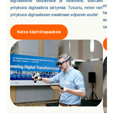
digitaaliselle seurannalle ja hallinnalle, edistäen
edpem
yrityksesi digitaalista siirtymää. Tutustu, miten viet
hallin
yrityksesi digitaaliseen maailmaan edpemin avulla!
autta
seura
Katso käyttötapauksia
K