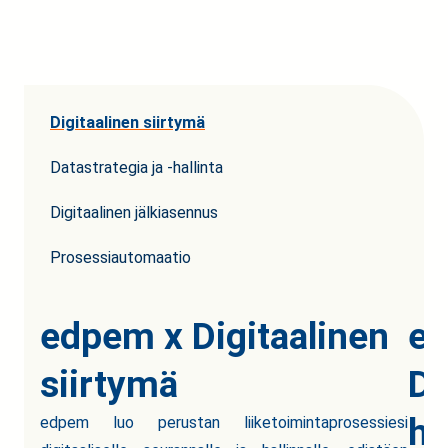
Digitaalinen siirtymä
Datastrategia ja -hallinta
Digitaalinen jälkiasennus
Prosessiautomaatio
edpem x Digitaalinen
e
siirtymä
Da
ha
edpem luo perustan liiketoimintaprosessiesi