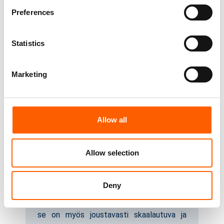
tiedoilla, joiden avulla analysoit prosesseja.
Preferences
Statistics
Marketing
Riskienhallinta
edpemin operatiivisten riskien seuranta
mahdollistaa nopeamman reagoinnin
erilaisissa liiketoimintaympäristöissä
Allow all
toimialariippumattomasti.
Allow selection
Deny
Joustavuus ja skaalautuvuus
edpem ei ole vain helppo ottaa käyttöön;
se on myös joustavasti skaalautuva ja