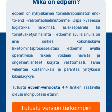
Mikä on edpem?
edpem on nykyaikainen toimialariippumaton end-
to-end -valvontaohjelmistomme. Olipa kyseessä
logistiikka, hankinnat, asiakaspalvelu tai
toimitusketjun hallinta – edpemin avulla sinulla on
aina selkeä kokonaiskuva
liiketoimintaprosesseistasi. edpemin avulla
operatiivisia riskejä voidaan havaita ja
ongelmatilanteet korjata välittömästi. Tämä
vähentää kustannuksia ja parantaa yrityksesi
kilpailukykyä.
Tutustu
edpem-versiosta 4.4
lähtien saatavilla
oleviin monipuolisiin etuihin.
Tutustu version tärkeimpiin