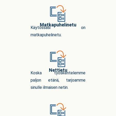
Matkapuhelinetu
Käytössäsi on
matkapuhelinetu.
Nettietu
Koska työskentelemme
paljon etänä, tarjoamme
sinulle ilmaisen netin.