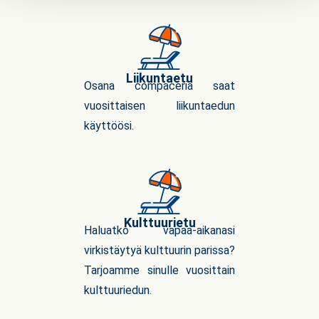
Liikuntaetu
Osana compaceria saat
vuosittaisen liikuntaedun
käyttöösi.
Kulttuurietu
Haluatko vapaa-aikanasi
virkistäytyä kulttuurin parissa?
Tarjoamme sinulle vuosittain
kulttuuriedun.