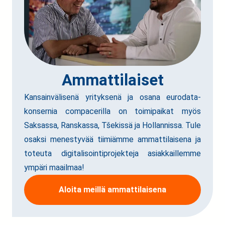
Ammattilaiset
Kansainvälisenä yrityksenä ja osana
eurodata-
konsernia
compacerilla on toimipaikat myös
Saksassa, Ranskassa, Tšekissä ja Hollannissa. Tule
osaksi menestyvää tiimiämme ammattilaisena ja
toteuta digitalisointiprojekteja asiakkaillemme
ympäri maailmaa!
Aloita meillä ammattilaisena