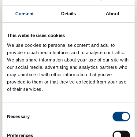
Työskenteletpä paikan päällä
toimistossa tai kotona,
Consent
Details
About
varustamme työpisteesi
kaikilla tarvittavilla laitteilla ja
This website uses cookies
uusimmalla teknologialla.
We use cookies to personalise content and ads, to
provide social media features and to analyse our traffic.
We also share information about your use of our site with
our social media, advertising and analytics partners who
may combine it with other information that you’ve
Henkilökohtainen
provided to them or that they’ve collected from your use
sähköpolkupyöräetu
of their services.
Meiltä saat halutessasi
sähköpolkupyörän käyttöösi,
jonka voit vapaasti personoida
Consent
ja käyttää yksityisesti ilman
Necessary
Selection
rajoituksia.
Preferences