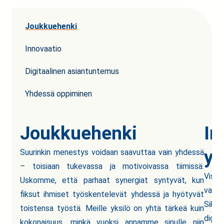
Joukkuehenki
Innovaatio
Digitaalinen asiantuntemus
Yhdessä oppiminen
Joukkuehenki
In
yk
Suurinkin menestys voidaan saavuttaa vain yhdessä
– toisiaan tukevassa ja motivoivassa tiimissä.
Visio
Uskomme, että parhaat synergiat syntyvät, kun
vaan 
fiksut ihmiset työskentelevät yhdessä ja hyötyvät
Siks
toistensa työstä. Meille yksilö on yhtä tärkeä kuin
digit
kokonaisuus, minkä vuoksi annamme sinulle niin