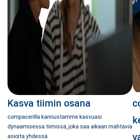
Kasva tiimin osana
c
compacerilla kannustamme kasvuasi
k
dynaamisessa tiimissä, joka saa aikaan mahtavia
v
asioita yhdessä.