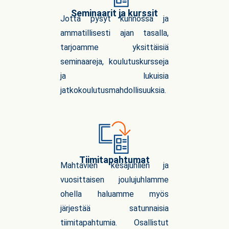
Seminaarit ja kurssit
Jotta pysyt kunnossa ja
ammatillisesti ajan tasalla,
tarjoamme yksittäisiä
seminaareja, koulutuskursseja
ja lukuisia
jatkokoulutusmahdollisuuksia.
Tiimitapahtumat
Mahtavien kesäjuhlien ja
vuosittaisen joulujuhlamme
ohella haluamme myös
järjestää satunnaisia
tiimitapahtumia. Osallistut