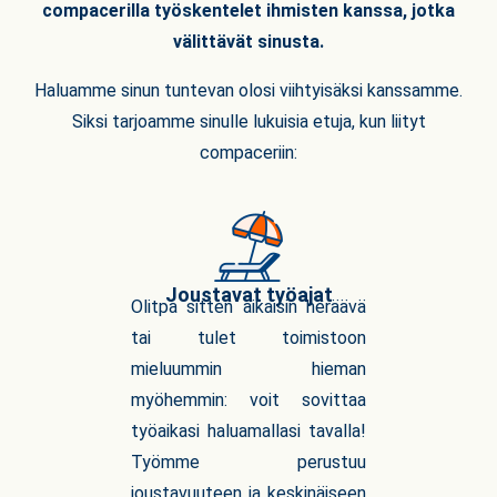
compacerilla työskentelet ihmisten kanssa, jotka
välittävät sinusta.
Haluamme sinun tuntevan olosi viihtyisäksi kanssamme.
Siksi tarjoamme sinulle lukuisia etuja, kun liityt
compaceriin:
Joustavat työajat
Olitpa sitten aikaisin heräävä
tai tulet toimistoon
mieluummin hieman
myöhemmin: voit sovittaa
työaikasi haluamallasi tavalla!
Työmme perustuu
joustavuuteen ja keskinäiseen