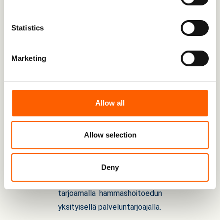
Statistics
Laaja työterveyshuolto
Tarjoamme laajan
Marketing
työterveyshuollon kaikille
työntekijöillemme.
Allow all
Allow selection
Työterveyshammashuolt
o
Tuemme työntekijöiden
Deny
terveyttä ja hyvinvointia
tarjoamalla hammashoitoedun
yksityisellä palveluntarjoajalla.