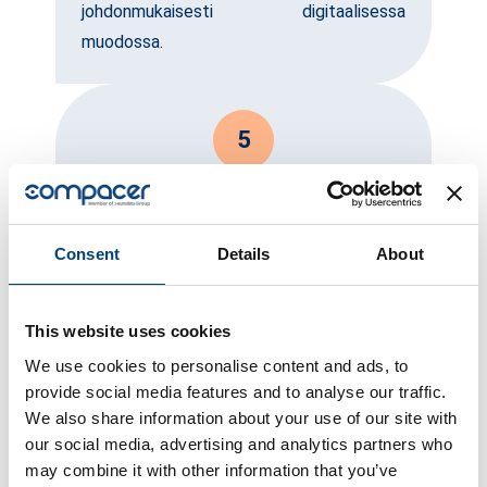
johdonmukaisesti digitaalisessa
muodossa.
5
Mukautettavat
verkkolaskuratkaisut:
compacer tarjoaa joustavan ja
Consent
Details
About
skaalautuvan verkkolaskuratkaisun, joka on
räätälöity yrityksesi erityistarpeisiin.
This website uses cookies
We use cookies to personalise content and ads, to
6
provide social media features and to analyse our traffic.
We also share information about your use of our site with
ZUGFeRD-yhteensopivuus:
Tavallisten verkkolaskutusstandardien,
our social media, advertising and analytics partners who
may combine it with other information that you’ve
kuten ZUGFeRD:n, noudattamisen