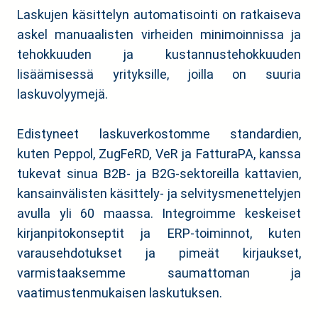
Laskujen käsittelyn automatisointi on ratkaiseva
askel manuaalisten virheiden minimoinnissa ja
tehokkuuden ja kustannustehokkuuden
lisäämisessä yrityksille, joilla on suuria
laskuvolyymejä.
Edistyneet laskuverkostomme standardien,
kuten Peppol, ZugFeRD, VeR ja FatturaPA, kanssa
tukevat sinua B2B- ja B2G-sektoreilla kattavien,
kansainvälisten käsittely- ja selvitysmenettelyjen
avulla yli 60 maassa. Integroimme keskeiset
kirjanpitokonseptit ja ERP-toiminnot, kuten
varausehdotukset ja pimeät kirjaukset,
varmistaaksemme saumattoman ja
vaatimustenmukaisen laskutuksen.