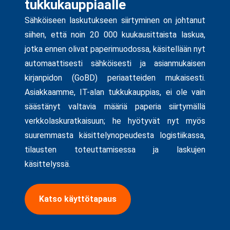
tukkukauppiaalle
Sähköiseen laskutukseen siirtyminen on johtanut
siihen, että noin 20 000 kuukausittaista laskua,
jotka ennen olivat paperimuodossa, käsitellään nyt
automaattisesti sähköisesti ja asianmukaisen
kirjanpidon (GoBD) periaatteiden mukaisesti.
Asiakkaamme, IT-alan tukkukauppias, ei ole vain
säästänyt valtavia määriä paperia siirtymällä
verkkolaskuratkaisuun; he hyötyvät nyt myös
suuremmasta käsittelynopeudesta logistiikassa,
tilausten toteuttamisessa ja laskujen
käsittelyssä.
Katso käyttötapaus