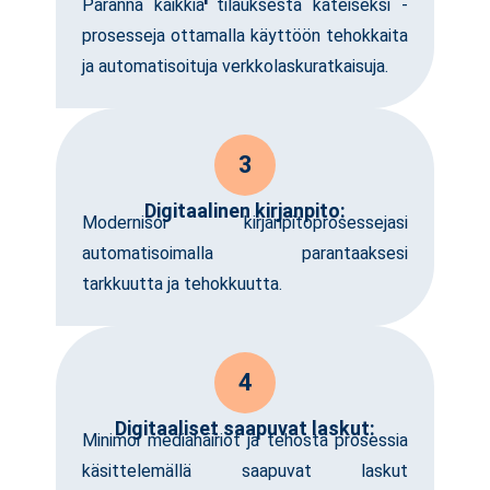
Paranna kaikkia tilauksesta käteiseksi -
prosesseja ottamalla käyttöön tehokkaita
ja automatisoituja verkkolaskuratkaisuja.
3
Digitaalinen kirjanpito:
Modernisoi kirjanpitoprosessejasi
automatisoimalla parantaaksesi
tarkkuutta ja tehokkuutta.
4
Digitaaliset saapuvat laskut:
Minimoi mediahäiriöt ja tehosta prosessia
käsittelemällä saapuvat laskut