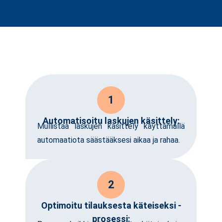
1
Automatisoitu laskujen käsittely:
Mullistaa laskujen käsittely käyttämällä
automaatiota säästääksesi aikaa ja rahaa.
2
Optimoitu tilauksesta käteiseksi -
prosessi: