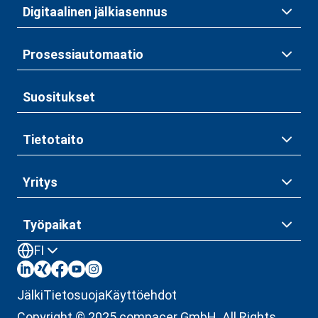
Digitaalinen jälkiasennus
Prosessiautomaatio
Suositukset
Tietotaito
Yritys
Työpaikat
FI
Jälki
Tietosuoja
Käyttöehdot
Copyright © 2025 compacer GmbH. All Rights