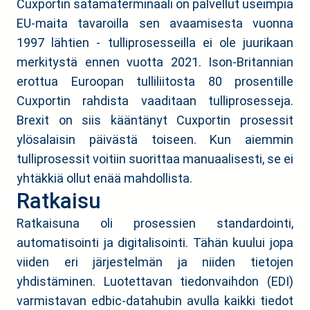
Cuxportin satamaterminaali on palvellut useimpia
EU-maita tavaroilla sen avaamisesta vuonna
1997 lähtien - tulliprosesseilla ei ole juurikaan
merkitystä ennen vuotta 2021. Ison-Britannian
erottua Euroopan tulliliitosta 80 prosentille
Cuxportin rahdista vaaditaan tulliprosesseja.
Brexit on siis kääntänyt Cuxportin prosessit
ylösalaisin päivästä toiseen. Kun aiemmin
tulliprosessit voitiin suorittaa manuaalisesti, se ei
yhtäkkiä ollut enää mahdollista.
Ratkaisu
Ratkaisuna oli prosessien standardointi,
automatisointi ja digitalisointi. Tähän kuului jopa
viiden eri järjestelmän ja niiden tietojen
yhdistäminen. Luotettavan tiedonvaihdon (EDI)
varmistavan edbic-datahubin avulla kaikki tiedot