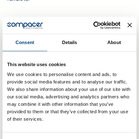
Consent
Details
About
Katso, miten
tukemme
on
This website uses cookies
auttanut näitä yrityksiä
We use cookies to personalise content and ads, to
provide social media features and to analyse our traffic.
We also share information about your use of our site with
our social media, advertising and analytics partners who
may combine it with other information that you’ve
provided to them or that they’ve collected from your use
"Meille tulliprosessin automatisointi edbicin avulla oli
"
of their services.
uskomattoman tärkeä kehitysaskel, joka on pitänyt
m
meidät toiminnassa. Se ei olisi toiminut
e