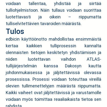
voidaan tallentaa, yhdistää ja siirtää
tulliohjelmistoon. Näin tullaus voidaan suorittaa
luotettavasti ja oikein – riippumatta
tulliselvitettävien tavaroiden määrästä.
Tulos
edbicin käyttöönotto mahdollistaa ensimmäistä
kertaa kaikkien tulliprosessin kannalta
olennaisten tietojen keskitetyn yhdistämisen ja
niiden luotettavan vaihdon ATLAS-
tullijärjestelmän kanssa Dakosyn kautta
johdonmukaisessa ja jäljitettävissä olevassa
prosessissa. Prosessi voidaan toteuttaa vireillä
olevien tullimenettelyjen määrästä riippumatta.
Kaikki vaiheet ovat jäljitettävissä ja varustamolle
voidaan myös toimittaa reaaliaikaista tietoa sen
rahdista.