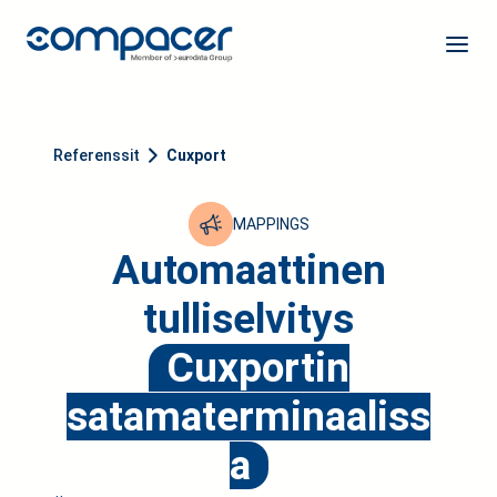
Referenssit
Cuxport
MAPPINGS
Automaattinen
tulliselvitys
Cuxportin
satamaterminaaliss
a