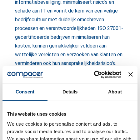
informatiebeveiliging, minimaliseert risico's en
schade aan IT en vormt de kern van een veilige
bedrijfscultuur met duidelijk omschreven
processen en verantwoordelijkheden. ISO 27001-
gecertificeerde bedrijven minimaliseren hun
kosten, kunnen gemakkelijker voldoen aan
wettelijke vereisten en verzoeken van klanten en
verminderen ook hun aansprakelijkheidsrisico's.
Het certificaat helpt dus elk bedrijf om maximale
IT-beveiliging en compliance te garanderen.
Consent
Details
About
Lumir Boureanu, CEO van compacer: "Het behalen
van de ISO 27001-certificering is een belangrijke
This website uses cookies
mijlpaal voor compacer. Het weerspiegelt niet
We use cookies to personalise content and ads, to
alleen ons streven naar uitstekende
provide social media features and to analyse our traffic.
veiligheidspraktijken, maar benadrukt ook de
We also share information about your use of our site with