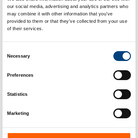
waarde die wij hechten aan de veiligheid en het
our social media, advertising and analytics partners who
vertrouwen van onze klanten. Nu we de
may combine it with other information that you’ve
certificering hebben behaald, zijn we beter in
provided to them or that they’ve collected from your use
staat om onze klanten een nog betrouwbaardere
of their services.
en veiligere service te bieden. Wij zijn van mening
dat dit een belangrijke factor is die compacer
Consent
onderscheidt en ons in staat stelt om consistent
Necessary
Selection
hoogwaardige diensten en producten te leveren
die voldoen aan de veeleisende eisen van het
Preferences
digitale landschap van vandaag."
Statistics
Lees meer
Marketing
Bekijk alle nieuwsberichten