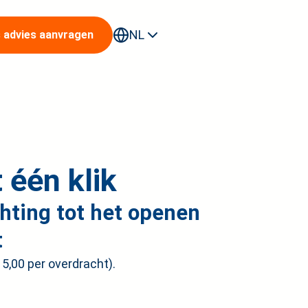
NL
s advies aanvragen
rters
 één klik
chting tot het openen
t
15,00 per overdracht).