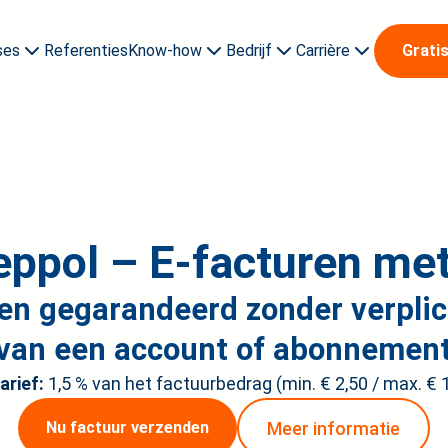
ses
Referenties
Know-how
Bedrijf
Carrière
Grati
Over ons
Leerlingen & studenten
News & Events
Carrière sta
ppol – E-facturen met
 en gegarandeerd zonder verpli
van een account of abonnemen
arief:
1,5 % van het factuurbedrag (min. € 2,50 / max. € 
Meer informatie
Nu factuur verzenden