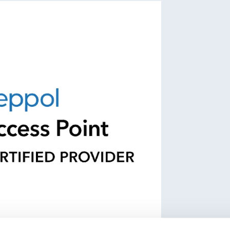
olgende niveau?
schakelen we samen over naar
ionele compacer Peppol-
-koppeling met uw systemen.
aakte pakketten voor grote
automatiseerde monitoring en
voltooiing – wij begeleiden u als