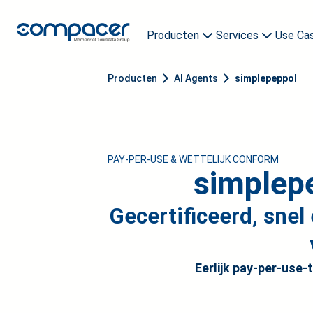
Producten
Services
Use Ca
compacer archive
Een demo boeken
compacer AI Agent
IP Mail / EDI X400
Producten
AI Agents
simplepeppol
PAY-PER-USE & WETTELIJK CONFORM
simplepe
Gecertificeerd, snel
Eerlijk pay-per-use-t