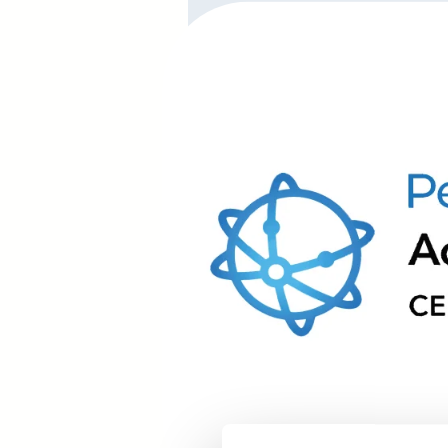
Klaar voor het v
Als uw factuurvolume toeneemt, 
de snelste modus. Onze
profess
service
biedt u:
ERP-integratie:
Naadloze API
Volumetarieven:
Op maat gem
aantallen transacties.
Volledige automatisering:
Ge
maximale procesefficiëntie.
Van de eerste klik tot de digitale 
gecertificeerde experts.