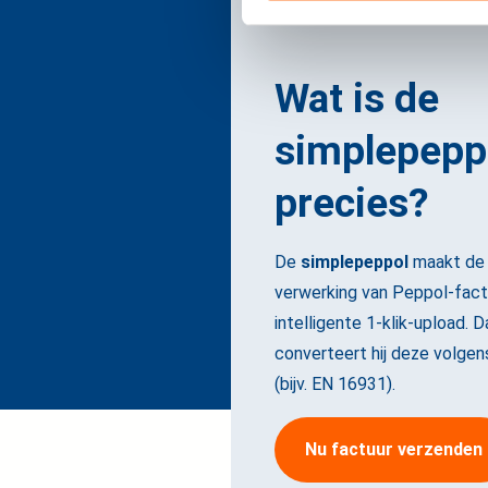
Wat is de
simplepepp
precies?
De
simplepeppol
maakt de
verwerking van Peppol-factu
intelligente 1-klik-upload. D
converteert hij deze volge
(bijv. EN 16931).
Nu factuur verzenden