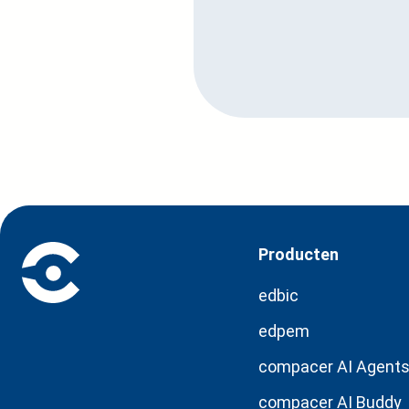
Producten
edbic
edpem
compacer AI Agent
compacer AI Buddy