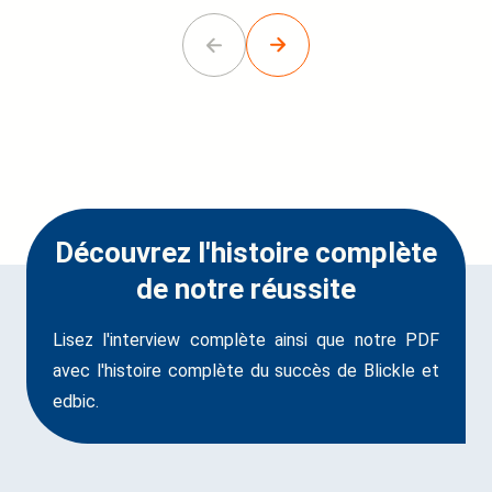
Go
Go
to
to
previous
next
slide.
slide.
Découvrez l'histoire complète
de notre réussite
Lisez l'interview complète ainsi que notre PDF
avec l'histoire complète du succès de Blickle et
edbic.